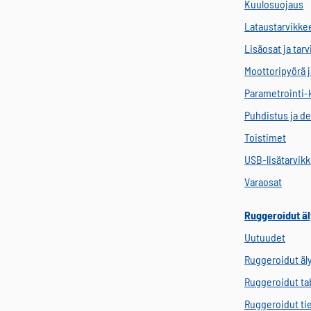
Kuulosuojaus
Lataustarvikke
Lisäosat ja tar
Moottoripyörä j
Parametrointi-
Puhdistus ja de
Toistimet
USB-lisätarvik
Varaosat
Ruggeroidut äl
Uutuudet
Ruggeroidut äl
Ruggeroidut tab
Ruggeroidut ti