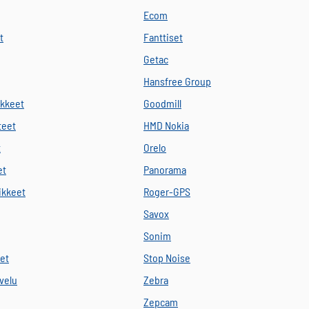
Ecom
t
Fanttiset
Getac
Hansfree Group
ikkeet
Goodmill
teet
HMD Nokia
t
Orelo
et
Panorama
vikkeet
Roger-GPS
Savox
Sonim
eet
Stop Noise
velu
Zebra
Zepcam