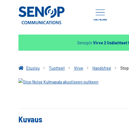
AVAA VALIKKO
Senopin
Virve 2 lisälaitteet
Etusivu
Tuotteet
Virve
Handsfree
Stop
Kuvaus