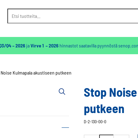
Etsi:
 Q3/Q4 – 2026
ja
Virve 1 – 2026
hinnastot saatavilla pyynnöstä
senop.co
 Noise Kulmapala akustiseen putkeen
Stop Noise
putkeen
D-2-130-00-0
Stop