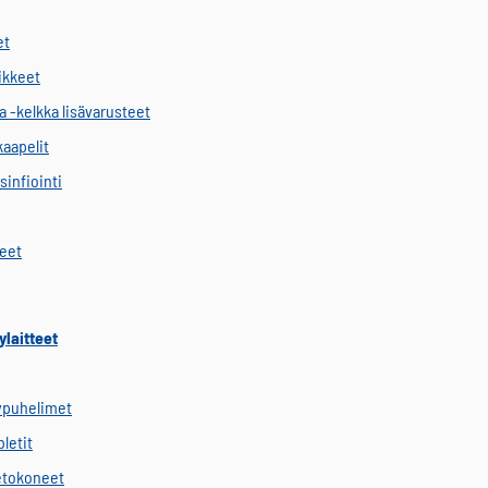
et
vikkeet
a -kelkka lisävarusteet
kaapelit
sinfiointi
keet
ylaitteet
ypuhelimet
letit
etokoneet