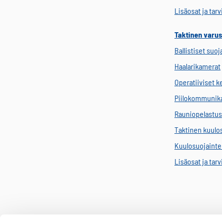
Lisäosat ja tar
Taktinen varus
Ballistiset suoj
Haalarikamerat
Operatiiviset 
Piilokommunik
Rauniopelastus
Taktinen kuulo
Kuulosuojainten
Lisäosat ja tar