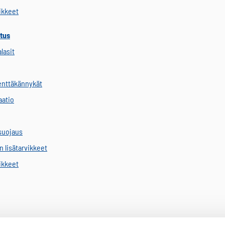
vikkeet
tus
alasit
kenttäkännykät
aatio
suojaus
 lisätarvikkeet
vikkeet