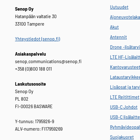
Uutuudet
Senop Oy
Hatanpään valtatie 30
Ajoneuvotelaka
33100 Tampere
Akut
Antennit
Yhteystiedot (senop.fi)
Drone -lisätarv
Asiakaspalvelu
LTE HF-Lisälait
senop.communications@senop.fi
Kantovarustee
+358 (0)800 188 011
Lataustarvikke
Laskutusosoite
Lisäosat ja tar
Senop Oy
LTE Reitittimet
PL 802
FI-00026 BASWARE
USB-C Johdot
USB-C lisälaitt
Y-tunnus: 1795926-9
Ryhmävideopal
ALV-numero: FI17959269
Suojakuoret