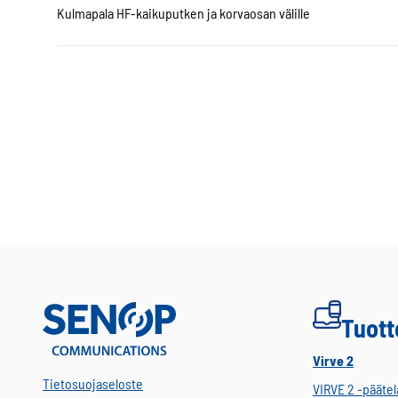
Kulmapala HF-kaikuputken ja korvaosan välille
Tuott
Virve 2
Tietosuojaseloste
VIRVE 2 -päätel