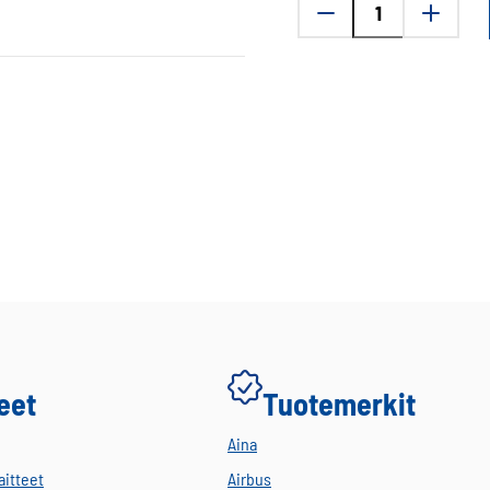
Noise
Kulmapala
akustiseen
putkeen
määrä
eet
Tuotemerkit
Aina
aitteet
Airbus