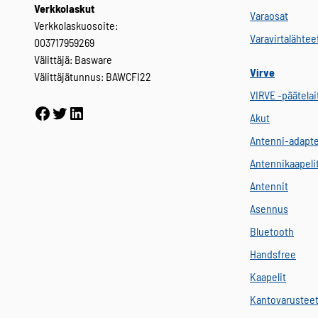
Verkkolaskut
Varaosat
Verkkolaskuosoite:
Varavirtalähtee
003717959269
Välittäjä: Basware
Virve
Välittäjätunnus: BAWCFI22
VIRVE -päätelai
Facebook
Twitter
LinkedIn
Akut
Antenni-adapte
Antennikaapeli
Antennit
Asennus
Bluetooth
Handsfree
Kaapelit
Kantovarustee