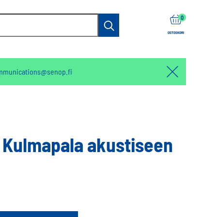
items
0
Haku
OSTOSKORI
mmunications@senop.fi
Hello:
Hide
notification
 Kulmapala akustiseen