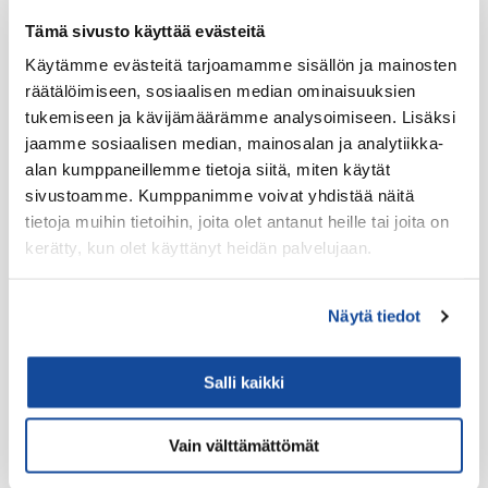
Facebook
Twitter
LinkedIn
Tämä sivusto käyttää evästeitä
Käytämme evästeitä tarjoamamme sisällön ja mainosten
Tuotteet
räätälöimiseen, sosiaalisen median ominaisuuksien
Virve 2
tukemiseen ja kävijämäärämme analysoimiseen. Lisäksi
jaamme sosiaalisen median, mainosalan ja analytiikka-
VIRVE 2 -päätelaitteet
alan kumppaneillemme tietoja siitä, miten käytät
Uutuudet
sivustoamme. Kumppanimme voivat yhdistää näitä
Ajoneuvotelakat
tietoja muihin tietoihin, joita olet antanut heille tai joita on
kerätty, kun olet käyttänyt heidän palvelujaan.
Akut
Antennit
Näytä tiedot
Drone -lisätarvikkeet
LTE HF-Lisälaitteet
Salli kaikki
Kantovarusteet
Lataustarvikkeet
Vain välttämättömät
Lisäosat ja tarvikkeet