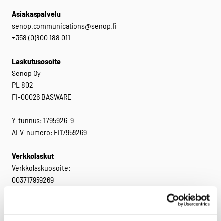
Asiakaspalvelu
senop.communications@senop.fi
+358 (0)800 188 011
Laskutusosoite
Senop Oy
PL 802
FI-00026 BASWARE
Y-tunnus: 1795926-9
ALV-numero: FI17959269
Verkkolaskut
Verkkolaskuosoite:
003717959269
Välittäjä: Basware
Välittäjätunnus: BAWCFI22