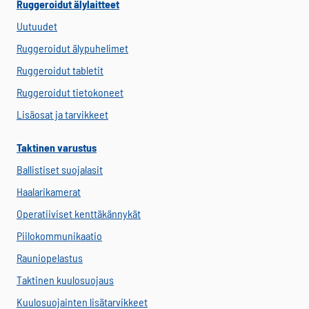
Ruggeroidut älylaitteet
Uutuudet
Ruggeroidut älypuhelimet
Ruggeroidut tabletit
Ruggeroidut tietokoneet
Lisäosat ja tarvikkeet
Taktinen varustus
Ballistiset suojalasit
Haalarikamerat
Operatiiviset kenttäkännykät
Piilokommunikaatio
Rauniopelastus
Taktinen kuulosuojaus
Kuulosuojainten lisätarvikkeet