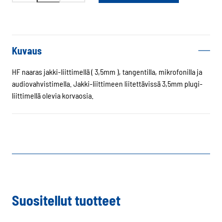
TH1n
HF-
jakki
vahvistimella
Kuvaus
määrä
HF naaras jakki-liittimellä ( 3,5mm ), tangentilla, mikrofonilla ja
audiovahvistimella. Jakki-liittimeen liitettävissä 3,5mm plugi-
liittimellä olevia korvaosia.
Suositellut tuotteet