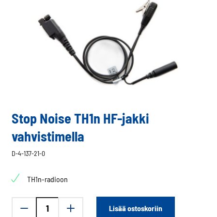
Stop Noise TH1n HF-jakki
vahvistimella
D-4-137-21-0
TH1n-radioon
Stop
Lisää ostoskoriin
Noise