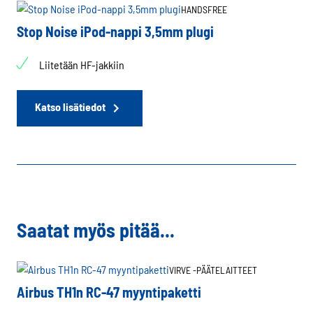
HANDSFREE
Stop Noise iPod-nappi 3,5mm plugi
Liitetään HF-jakkiin
Katso lisätiedot
Saatat myös pitää...
VIRVE -PÄÄTELAITTEET
Airbus TH1n RC-47 myyntipaketti