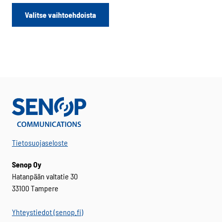
Tällä
Valitse vaihtoehdoista
tuotteella
on
useampi
muunnelma.
Voit
tehdä
valinnat
tuotteen
sivulla.
Tietosuojaseloste
Senop Oy
Hatanpään valtatie 30
33100 Tampere
Yhteystiedot (senop.fi)