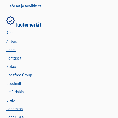
Lisäosat ja tarvikkeet
Tuotemerkit
Aina
Airbus
Ecom
Fanttiset
Getac
Hansfree Group
Goodmill
HMD Nokia
Orelo
Panorama
Roger-GPS