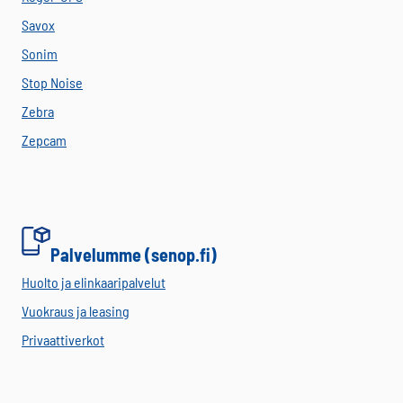
Savox
Sonim
Stop Noise
Zebra
Zepcam
Palvelumme (senop.fi)
Huolto ja elinkaaripalvelut
Vuokraus ja leasing
Privaattiverkot