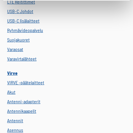
LTE Reitittimet
USB-C Johdot
USB-C lisälaitteet
Ryhmävideopalvelu
Suojakuoret
Varaosat
Varavirtalähteet
Virve
VIRVE -päätelaitteet
Akut
Antenni-adapterit
Antennikaapelit
Antennit
Asennus