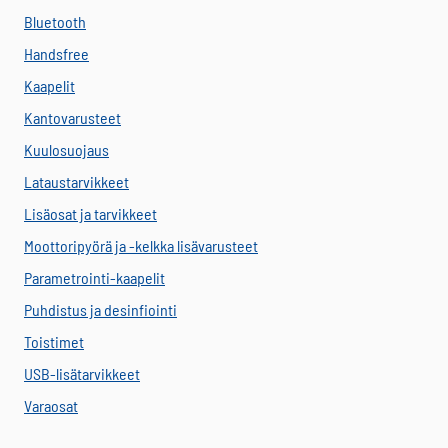
Bluetooth
Handsfree
Kaapelit
Kantovarusteet
Kuulosuojaus
Lataustarvikkeet
Lisäosat ja tarvikkeet
Moottoripyörä ja -kelkka lisävarusteet
Parametrointi-kaapelit
Puhdistus ja desinfiointi
Toistimet
USB-lisätarvikkeet
Varaosat