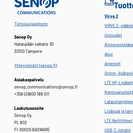
Tuott
Virve 2
Tietosuojaseloste
VIRVE 2 -päätel
Uutuudet
Senop Oy
Hatanpään valtatie 30
Ajoneuvotelaka
33100 Tampere
Akut
Antennit
Yhteystiedot (senop.fi)
Drone -lisätarv
Asiakaspalvelu
LTE HF-Lisälait
senop.communications@senop.fi
Kantovarustee
+358 (0)800 188 011
Lataustarvikke
Laskutusosoite
Lisäosat ja tar
Senop Oy
LTE Reitittimet
PL 802
FI-00026 BASWARE
USB-C Johdot