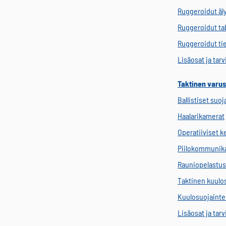
Ruggeroidut äl
Ruggeroidut tab
Ruggeroidut ti
Lisäosat ja tar
Taktinen varus
Ballistiset suoj
Haalarikamerat
Operatiiviset 
Piilokommunik
Rauniopelastus
Taktinen kuulo
Kuulosuojainten
Lisäosat ja tar