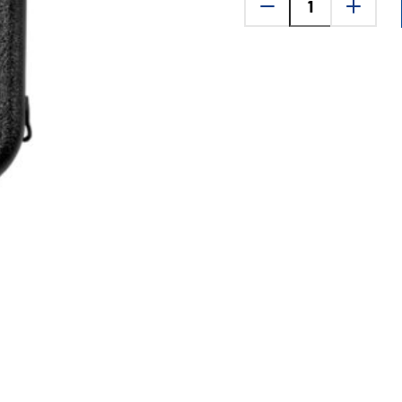
Noise
THR880i
Monofoni
määrä