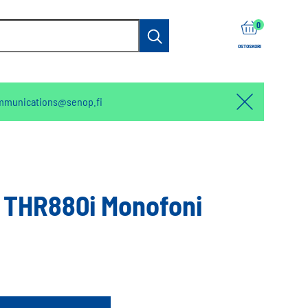
items
0
Haku
OSTOSKORI
mmunications@senop.fi
Hello:
Hide
notification
 THR880i Monofoni