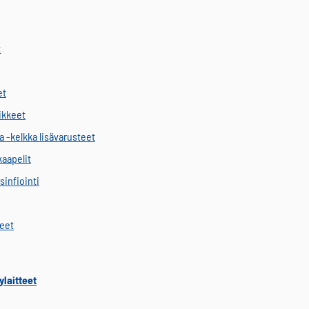
t
et
vikkeet
a -kelkka lisävarusteet
kaapelit
sinfiointi
keet
ylaitteet