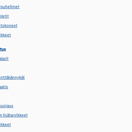
ypuhelimet
letit
etokoneet
vikkeet
tus
alasit
kenttäkännykät
aatio
suojaus
 lisätarvikkeet
vikkeet