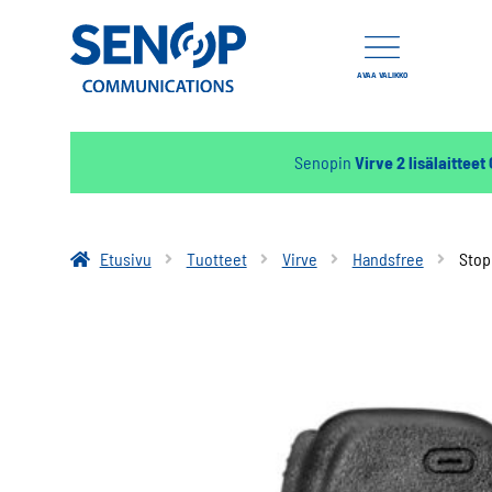
AVAA VALIKKO
Senopin
Virve 2 lisälaitteet
Etusivu
Tuotteet
Virve
Handsfree
Stop