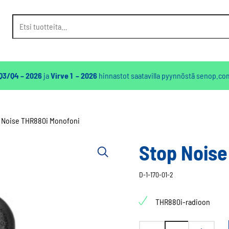
Etsi:
 Q3/Q4 – 2026
ja
Virve 1 – 2026
hinnastot saatavilla pyynnöstä
senop.co
 Noise THR880i Monofoni
Stop Noise
D-1-170-01-2
THR880i-radioon
Stop