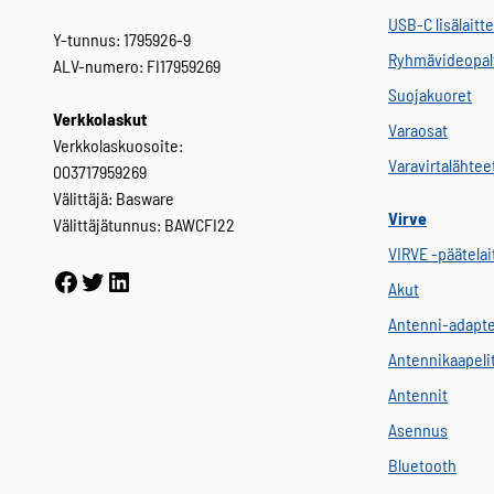
USB-C lisälaitt
Y-tunnus: 1795926-9
Ryhmävideopal
ALV-numero: FI17959269
Suojakuoret
Verkkolaskut
Varaosat
Verkkolaskuosoite:
Varavirtalähtee
003717959269
Välittäjä: Basware
Virve
Välittäjätunnus: BAWCFI22
VIRVE -päätelai
Facebook
Twitter
LinkedIn
Akut
Antenni-adapte
Antennikaapeli
Antennit
Asennus
Bluetooth