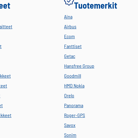
eet
Tuotemerkit
Aina
aitteet
Airbus
Ecom
t
Fanttiset
Getac
Hansfree Group
ikkeet
Goodmill
teet
HMD Nokia
t
Orelo
et
Panorama
vikkeet
Roger-GPS
Savox
Sonim