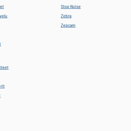
eet
Stop Noise
velu
Zebra
Zepcam
t
tteet
rit
t