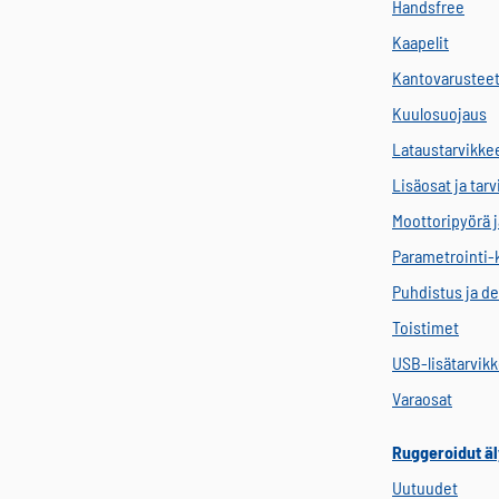
Handsfree
Kaapelit
Kantovarustee
Kuulosuojaus
Lataustarvikke
Lisäosat ja tar
Moottoripyörä j
Parametrointi-
Puhdistus ja de
Toistimet
USB-lisätarvik
Varaosat
Ruggeroidut äl
Uutuudet