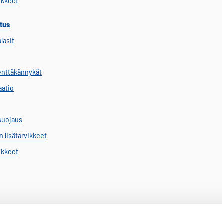
vikkeet
tus
alasit
kenttäkännykät
aatio
suojaus
 lisätarvikkeet
vikkeet