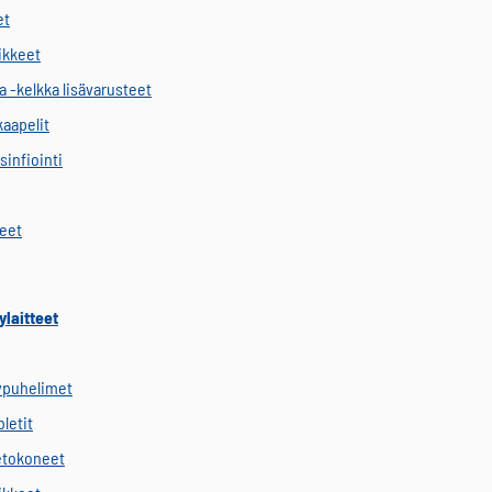
et
vikkeet
a -kelkka lisävarusteet
kaapelit
sinfiointi
keet
ylaitteet
ypuhelimet
letit
etokoneet