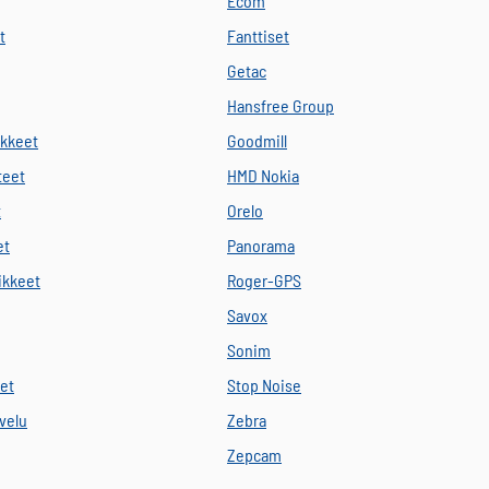
Ecom
t
Fanttiset
Getac
Hansfree Group
ikkeet
Goodmill
teet
HMD Nokia
t
Orelo
et
Panorama
vikkeet
Roger-GPS
Savox
Sonim
eet
Stop Noise
velu
Zebra
Zepcam