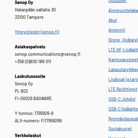
Uutuudet
Senop Oy
Hatanpään valtatie 30
Ajoneuvotelaka
33100 Tampere
Akut
Antennit
Yhteystiedot (senop.fi)
Drone -lisätarv
Asiakaspalvelu
LTE HF-Lisälait
senop.communications@senop.fi
Kantovarustee
+358 (0)800 188 011
Lataustarvikke
Laskutusosoite
Lisäosat ja tar
Senop Oy
LTE Reitittimet
PL 802
FI-00026 BASWARE
USB-C Johdot
USB-C lisälaitt
Y-tunnus: 1795926-9
Ryhmävideopal
ALV-numero: FI17959269
Suojakuoret
Verkkolaskut