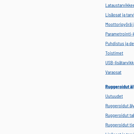
Lataustarvikke
Lisäosat ja tar
Moottoripyörä j
Parametrointi-
Puhdistus ja de
Toistimet
USB-lisätarvik
Varaosat
Ruggeroidut äl
Uutuudet
Ruggeroidut äl
Ruggeroidut tab
Ruggeroidut ti