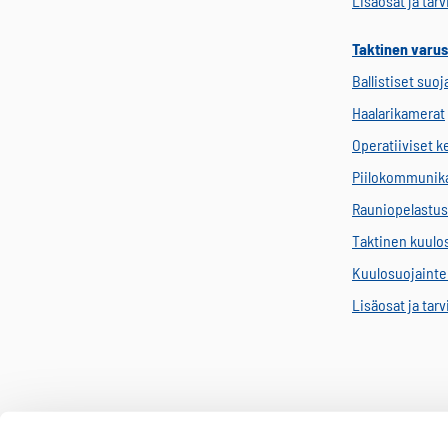
Lisäosat ja tar
Taktinen varus
Ballistiset suoj
Haalarikamerat
Operatiiviset 
Piilokommunik
Rauniopelastus
Taktinen kuulo
Kuulosuojainten
Lisäosat ja tar