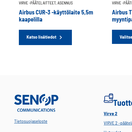
VIRVE -PÄÄTELAITTEET,
ASENNUS
VIRVE -PÄÄ
Airbus CUR-3 -käyttölaite 5,5m
Airbus 
kaapelilla
myyntip
Valits
Katso lisätiedot
Tuott
Virve 2
Tietosuojaseloste
VIRVE 2 -päätel