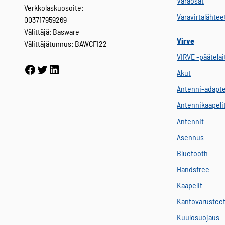
Varaosat
Verkkolaskuosoite:
Varavirtalähtee
003717959269
Välittäjä: Basware
Virve
Välittäjätunnus: BAWCFI22
VIRVE -päätelai
Facebook
Twitter
LinkedIn
Akut
Antenni-adapte
Antennikaapeli
Antennit
Asennus
Bluetooth
Handsfree
Kaapelit
Kantovarustee
Kuulosuojaus