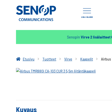
AVAA VALIKKO
Senopin
Virve 2 lisälaitteet
Etusivu
Tuotteet
Virve
Kaapelit
Airbus 
Kuvaus