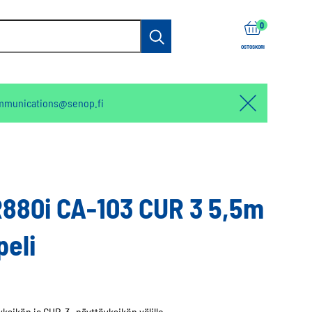
items
0
Haku
OSTOSKORI
mmunications@senop.fi
Hello:
Hide
notification
880i CA-103 CUR 3 5,5m
peli
ksikön ja CUR-3 -näyttöyksikön välille