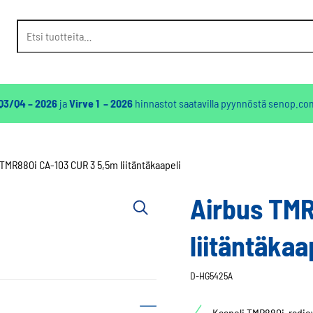
Etsi:
 Q3/Q4 – 2026
ja
Virve 1 – 2026
hinnastot saatavilla pyynnöstä
senop.co
TMR880i CA-103 CUR 3 5,5m liitäntäkaapeli
Airbus TMR
liitäntäkaa
D-HG5425A
Kaapeli TMR880i-radioy