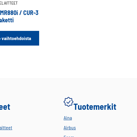
TELAITTEET
TMR880i / CUR-3
aketti
Tällä
e vaihtoehdoista
tuotteella
on
useampi
muunnelma.
Voit
tehdä
valinnat
tuotteen
sivulla.
eet
Tuotemerkit
Aina
aitteet
Airbus