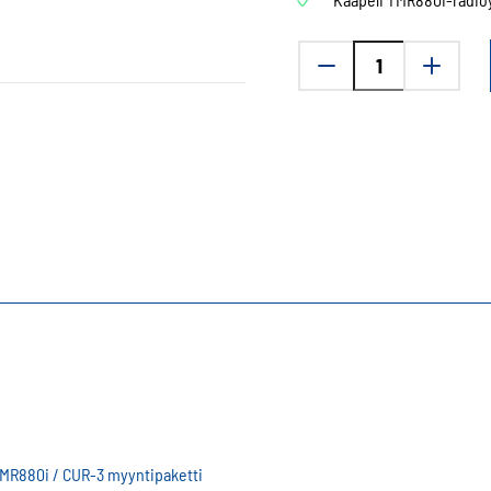
Airbus
TMR880i
CA-
103
CUR
3
5,5m
liitäntäkaapeli
määrä