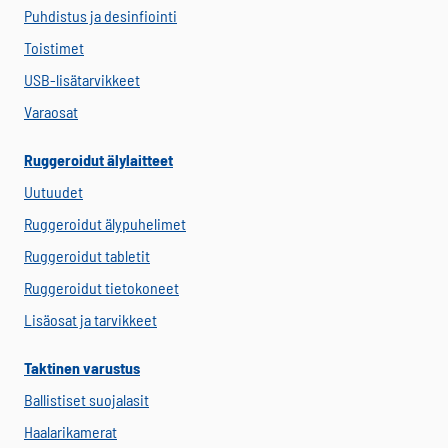
Puhdistus ja desinfiointi
Toistimet
USB-lisätarvikkeet
Varaosat
Ruggeroidut älylaitteet
Uutuudet
Ruggeroidut älypuhelimet
Ruggeroidut tabletit
Ruggeroidut tietokoneet
Lisäosat ja tarvikkeet
Taktinen varustus
Ballistiset suojalasit
Haalarikamerat