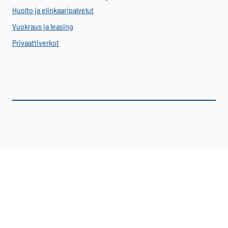
Huolto ja elinkaaripalvelut
Vuokraus ja leasing
Privaattiverkot
Senop Communications on kumppanisi turvalliseen ja
luotettavaan ammattilaisviestintään. Tarjoamme yksityiset
TETRA-privaattiverkot, VIRVE-päätelaitteet ja sovellukset
avaimet käteen -ratkaisuna vuosikymmenten kokemuksella.
Kaikkiin toimituksiimme sisältyvät kattavat huolto-,
ohjelmointi- ja elinkaaripalvelut sekä perehdytys- ja