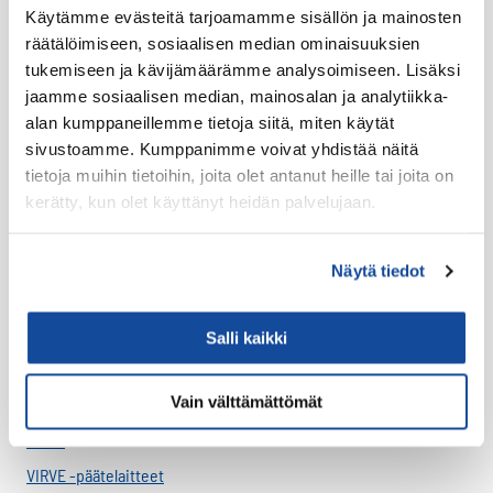
Käytämme evästeitä tarjoamamme sisällön ja mainosten
LTE HF-Lisälaitteet
räätälöimiseen, sosiaalisen median ominaisuuksien
Kantovarusteet
tukemiseen ja kävijämäärämme analysoimiseen. Lisäksi
jaamme sosiaalisen median, mainosalan ja analytiikka-
Lataustarvikkeet
alan kumppaneillemme tietoja siitä, miten käytät
Lisäosat ja tarvikkeet
sivustoamme. Kumppanimme voivat yhdistää näitä
LTE Reitittimet
tietoja muihin tietoihin, joita olet antanut heille tai joita on
kerätty, kun olet käyttänyt heidän palvelujaan.
USB-C Johdot
USB-C lisälaitteet
Näytä tiedot
Ryhmävideopalvelu
Suojakuoret
Salli kaikki
Varaosat
Varavirtalähteet
Vain välttämättömät
Virve
VIRVE -päätelaitteet