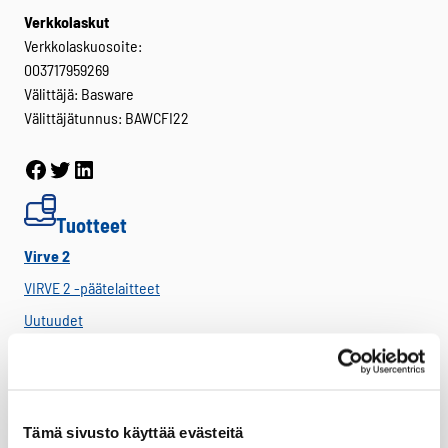
Verkkolaskut
Verkkolaskuosoite:
003717959269
Välittäjä: Basware
Välittäjätunnus: BAWCFI22
Facebook
Twitter
LinkedIn
Tuotteet
Virve 2
VIRVE 2 -päätelaitteet
Uutuudet
Ajoneuvotelakat
Akut
Antennit
Tämä sivusto käyttää evästeitä
Drone -lisätarvikkeet