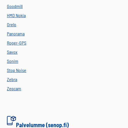
Goodmill
HMD Nokia
Orelo
Panorama
Roger-GPS
Savox
Sonim
Stop Noise
Zebra
Zepcam
Palvelumme (senop.fi)