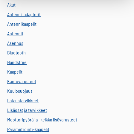
Akut
Antenni-adapterit
Antennikaapelit
Antennit
Asennus
Bluetooth
Handsfree
Kaapelit
Kantovarusteet
Kuulosuojaus
Lataustarvikkeet
Lisäosat ja tarvikkeet
Moottoripyörä ja -kelkka lisävarusteet
Parametrointi-kaapelit