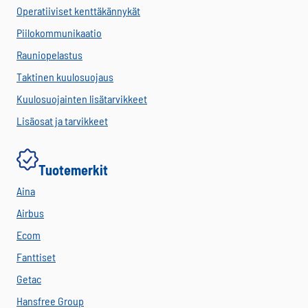
Operatiiviset kenttäkännykät
Piilokommunikaatio
Rauniopelastus
Taktinen kuulosuojaus
Kuulosuojainten lisätarvikkeet
Lisäosat ja tarvikkeet
Tuotemerkit
Aina
Airbus
Ecom
Fanttiset
Getac
Hansfree Group