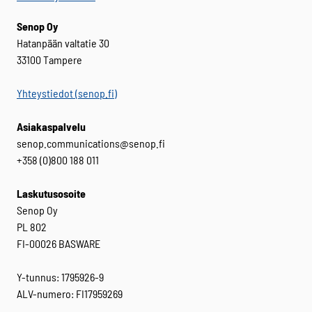
Senop Oy
Hatanpään valtatie 30
33100 Tampere
Yhteystiedot (senop.fi)
Asiakaspalvelu
senop.communications@senop.fi
+358 (0)800 188 011
Laskutusosoite
Senop Oy
PL 802
FI-00026 BASWARE
Y-tunnus: 1795926-9
ALV-numero: FI17959269