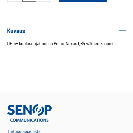
DF-
5+
kaapeli
Peltor
Kuvaus
-
Nexus
DF-5+ kuulosuojaimen ja Peltor Nexus QR4 välinen kaapeli
määrä
Tietosuojaseloste