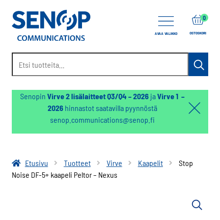
0
OSTOSKORI
AVAA VALIKKO
Etsi:
Haku
Senopin
Virve 2 lisälaitteet Q3/Q4 – 2026
ja
Virve 1 –
2026
hinnastot saatavilla pyynnöstä
Hello:
senop.communications@senop.fi
Hide
notifica
Etusivu
Tuotteet
Virve
Kaapelit
Stop
Noise DF-5+ kaapeli Peltor – Nexus