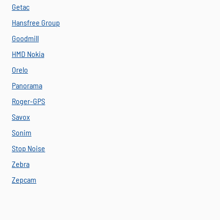
Getac
Hansfree Group
Goodmill
HMD Nokia
Orelo
Panorama
Roger-GPS
Savox
Sonim
Stop Noise
Zebra
Zepcam