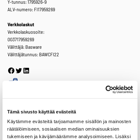
Y-tunnus: 1795926-9
ALV-numero: FI17959269
Verkkolaskut
Verkkolaskuosoite:
003717959269
Välittäjä: Basware
Välittäjätunnus: BAWCFI22
Facebook
Twitter
LinkedIn
Tuotteet
Virve 2
VIRVE 2 -päätelaitteet
Tämä sivusto käyttää evästeitä
Uutuudet
Käytämme evästeitä tarjoamamme sisällön ja mainosten
Ajoneuvotelakat
räätälöimiseen, sosiaalisen median ominaisuuksien
tukemiseen ja kävijämäärämme analysoimiseen. Lisäksi
Akut