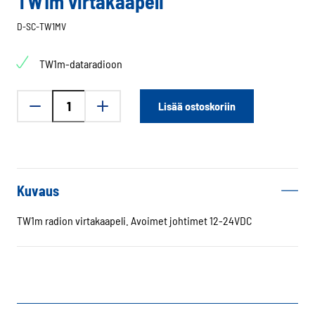
TW1m virtakaapeli
D-SC-TW1MV
TW1m-dataradioon
TW1m
Lisää ostoskoriin
virtakaapeli
määrä
Kuvaus
TW1m radion virtakaapeli. Avoimet johtimet 12-24VDC