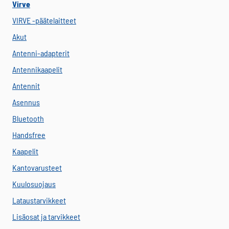
Virve
VIRVE -päätelaitteet
Akut
Antenni-adapterit
Antennikaapelit
Antennit
Asennus
Bluetooth
Handsfree
Kaapelit
Kantovarusteet
Kuulosuojaus
Lataustarvikkeet
Lisäosat ja tarvikkeet