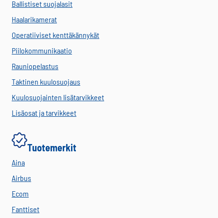
Ballistiset suojalasit
Haalarikamerat
Operatiiviset kenttäkännykät
Piilokommunikaatio
Rauniopelastus
Taktinen kuulosuojaus
Kuulosuojainten lisätarvikkeet
Lisäosat ja tarvikkeet
Tuotemerkit
Aina
Airbus
Ecom
Fanttiset