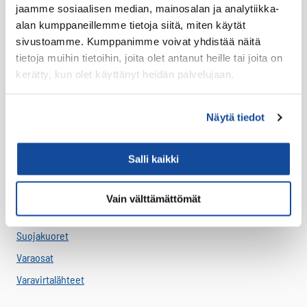
jaamme sosiaalisen median, mainosalan ja analytiikka-
Antennit
alan kumppaneillemme tietoja siitä, miten käytät
Drone -lisätarvikkeet
sivustoamme. Kumppanimme voivat yhdistää näitä
tietoja muihin tietoihin, joita olet antanut heille tai joita on
LTE HF-Lisälaitteet
kerätty, kun olet käyttänyt heidän palvelujaan.
Kantovarusteet
Lataustarvikkeet
Näytä tiedot
Lisäosat ja tarvikkeet
LTE Reitittimet
Salli kaikki
USB-C Johdot
USB-C lisälaitteet
Vain välttämättömät
Ryhmävideopalvelu
Suojakuoret
Varaosat
Varavirtalähteet