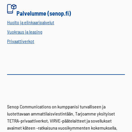
Palvelumme (senop.fi)
Huolto ja elinkaaripalvelut
Vuokraus ja leasing
Privaattiverkot
Senop Communications on kumppanisi turvalliseen ja
luotettavaan ammattilaisviestintään. Tarjoamme yksityiset
TETRA-privaattiverkot, VIRVE-päätelaitteet ja sovellukset
avaimet käteen -ratkaisuna vuosikymmenten kokemuksella.