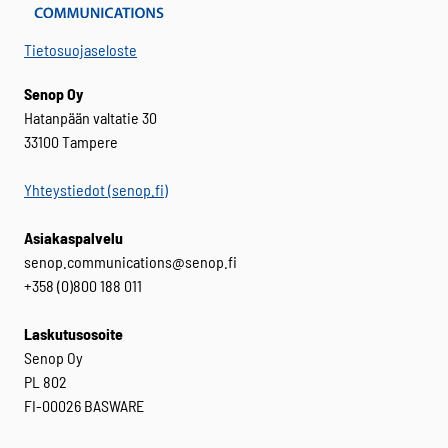
Tietosuojaseloste
Senop Oy
Hatanpään valtatie 30
33100 Tampere
Yhteystiedot (senop.fi)
Asiakaspalvelu
senop.communications@senop.fi
+358 (0)800 188 011
Laskutusosoite
Senop Oy
PL 802
FI-00026 BASWARE