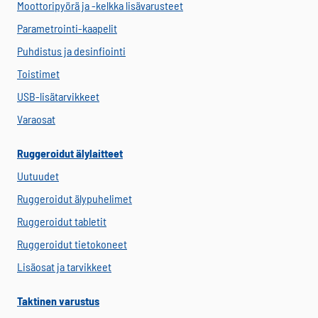
Moottoripyörä ja -kelkka lisävarusteet
Parametrointi-kaapelit
Puhdistus ja desinfiointi
Toistimet
USB-lisätarvikkeet
Varaosat
Ruggeroidut älylaitteet
Uutuudet
Ruggeroidut älypuhelimet
Ruggeroidut tabletit
Ruggeroidut tietokoneet
Lisäosat ja tarvikkeet
Taktinen varustus