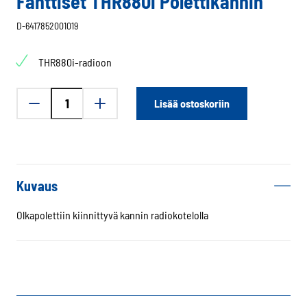
Fanttiset THR880i Polettikannin
D-6417852001019
THR880i-radioon
Fanttiset
Lisää ostoskoriin
THR880i
Polettikannin
määrä
Kuvaus
Olkapolettiin kiinnittyvä kannin radiokotelolla