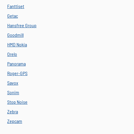
Fanttiset
Getac
Hansfree Group
Goodmill
HMD Nokia
Orelo
Panorama
Roger-GPS
Savox
Sonim
Stop Noise
Zebra
Zepcam