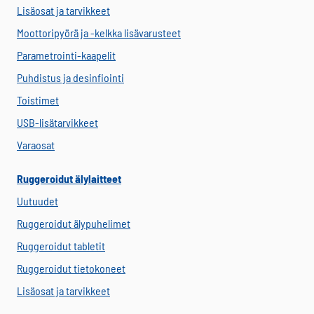
Lisäosat ja tarvikkeet
Moottoripyörä ja -kelkka lisävarusteet
Parametrointi-kaapelit
Puhdistus ja desinfiointi
Toistimet
USB-lisätarvikkeet
Varaosat
Ruggeroidut älylaitteet
Uutuudet
Ruggeroidut älypuhelimet
Ruggeroidut tabletit
Ruggeroidut tietokoneet
Lisäosat ja tarvikkeet