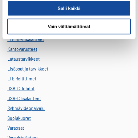
Salli kaikki
Akut
Antennit
Vain välttämättömät
Drone -lisätarvikkeet
LTE HF-Lisälaitteet
Kantovarusteet
Lataustarvikkeet
Lisäosat ja tarvikkeet
LTE Reitittimet
USB-C Johdot
USB-C lisälaitteet
Ryhmävideopalvelu
Suojakuoret
Varaosat
Varavirtalähteet