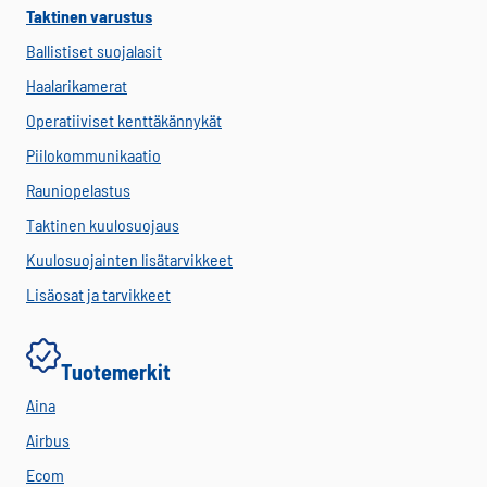
Taktinen varustus
Ballistiset suojalasit
Haalarikamerat
Operatiiviset kenttäkännykät
Piilokommunikaatio
Rauniopelastus
Taktinen kuulosuojaus
Kuulosuojainten lisätarvikkeet
Lisäosat ja tarvikkeet
Tuotemerkit
Aina
Airbus
Ecom