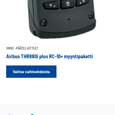
VIRVE -PÄÄTELAITTEET
Airbus THR880i plus RC-10+ myyntipaketti
Tällä
Valitse vaihtoehdoista
tuotteella
on
useampi
muunnelma.
Voit
tehdä
valinnat