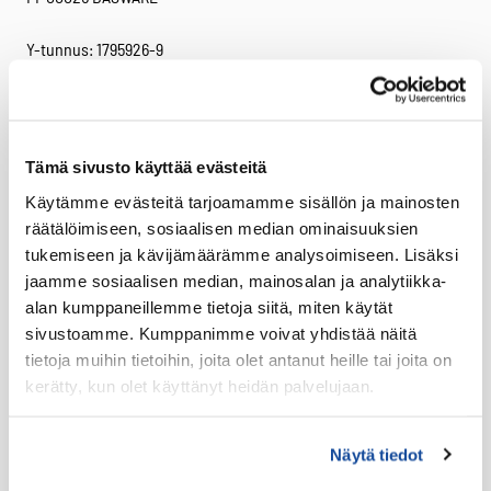
Y-tunnus: 1795926-9
ALV-numero: FI17959269
Verkkolaskut
Verkkolaskuosoite:
Tämä sivusto käyttää evästeitä
003717959269
Käytämme evästeitä tarjoamamme sisällön ja mainosten
Välittäjä: Basware
räätälöimiseen, sosiaalisen median ominaisuuksien
Välittäjätunnus: BAWCFI22
tukemiseen ja kävijämäärämme analysoimiseen. Lisäksi
Facebook
Twitter
LinkedIn
jaamme sosiaalisen median, mainosalan ja analytiikka-
alan kumppaneillemme tietoja siitä, miten käytät
sivustoamme. Kumppanimme voivat yhdistää näitä
Tuotteet
tietoja muihin tietoihin, joita olet antanut heille tai joita on
Virve 2
kerätty, kun olet käyttänyt heidän palvelujaan.
VIRVE 2 -päätelaitteet
Uutuudet
Näytä tiedot
Ajoneuvotelakat