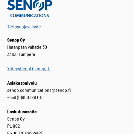
tuotteen
sivulla.
Tietosuojaseloste
Senop Oy
Hatanpään valtatie 30
33100 Tampere
Yhteystiedot (senop.fi)
Asiakaspalvelu
senop.communications@senop.fi
+358 (0)800 188 011
Laskutusosoite
Senop Oy
PL 802
FI-00026 BASWARE