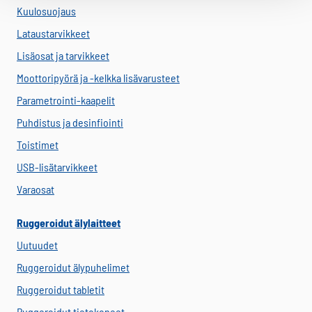
Kuulosuojaus
Lataustarvikkeet
Lisäosat ja tarvikkeet
Moottoripyörä ja -kelkka lisävarusteet
Parametrointi-kaapelit
Puhdistus ja desinfiointi
Toistimet
USB-lisätarvikkeet
Varaosat
Ruggeroidut älylaitteet
Uutuudet
Ruggeroidut älypuhelimet
Ruggeroidut tabletit
Ruggeroidut tietokoneet