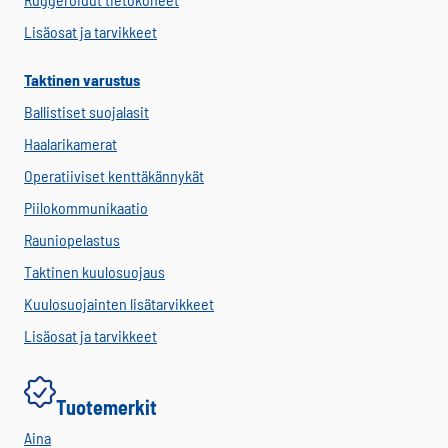
Lisäosat ja tarvikkeet
Taktinen varustus
Ballistiset suojalasit
Haalarikamerat
Operatiiviset kenttäkännykät
Piilokommunikaatio
Rauniopelastus
Taktinen kuulosuojaus
Kuulosuojainten lisätarvikkeet
Lisäosat ja tarvikkeet
Tuotemerkit
Aina