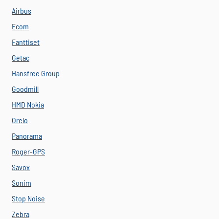
Airbus
Ecom
Fanttiset
Getac
Hansfree Group
Goodmill
HMD Nokia
Orelo
Panorama
Roger-GPS
Savox
Sonim
Stop Noise
Zebra