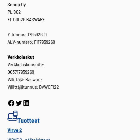
Senop Oy
PL 802
FI-00026 BASWARE
Y-tunnus: 1795926-9
ALV-numero: FI17959269
Verkkolaskut
Verkkolaskuosoite:
003717959269
Välittäjä: Basware
Välittäjätunnus: BAWCFI22
Facebook
Twitter
LinkedIn
Tuotteet
Virve 2
VIRVE 2 -päätelaitteet