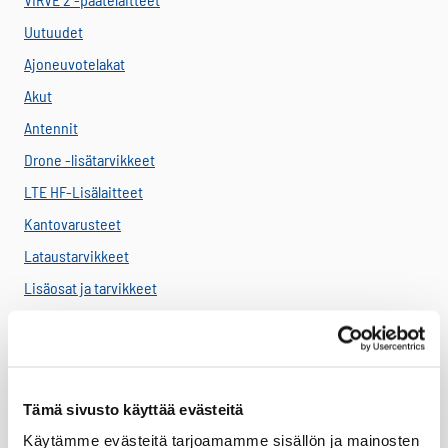
Uutuudet
Ajoneuvotelakat
Akut
Antennit
Drone -lisätarvikkeet
LTE HF-Lisälaitteet
Kantovarusteet
Lataustarvikkeet
Lisäosat ja tarvikkeet
LTE Reitittimet
USB-C Johdot
USB-C lisälaitteet
Tämä sivusto käyttää evästeitä
Ryhmävideopalvelu
Käytämme evästeitä tarjoamamme sisällön ja mainosten
Suojakuoret