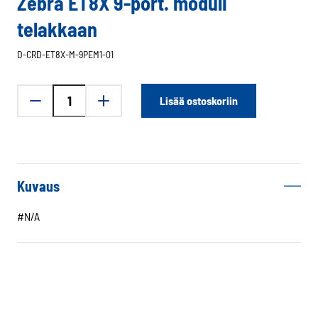
Zebra ET8X 9-port. moduli
telakkaan
D-CRD-ET8X-M-9PEM1-01
Zebra
Lisää ostoskoriin
ET8X
9-
port.
moduli
telakkaan
Kuvaus
määrä
#N/A