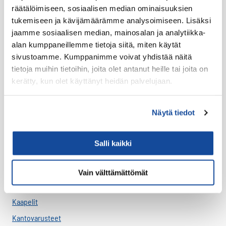
räätälöimiseen, sosiaalisen median ominaisuuksien
Varaosat
tukemiseen ja kävijämäärämme analysoimiseen. Lisäksi
Varavirtalähteet
jaamme sosiaalisen median, mainosalan ja analytiikka-
alan kumppaneillemme tietoja siitä, miten käytät
Virve
sivustoamme. Kumppanimme voivat yhdistää näitä
tietoja muihin tietoihin, joita olet antanut heille tai joita on
VIRVE -päätelaitteet
kerätty, kun olet käyttänyt heidän palvelujaan.
Akut
Antenni-adapterit
Näytä tiedot
Antennikaapelit
Antennit
Salli kaikki
Asennus
Bluetooth
Vain välttämättömät
Handsfree
Kaapelit
Kantovarusteet