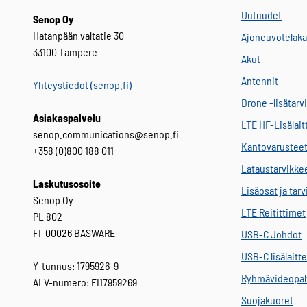
Uutuudet
Senop Oy
Hatanpään valtatie 30
Ajoneuvotelaka
33100 Tampere
Akut
Antennit
Yhteystiedot (senop.fi)
Drone -lisätarv
Asiakaspalvelu
LTE HF-Lisälait
senop.communications@senop.fi
Kantovarustee
+358 (0)800 188 011
Lataustarvikke
Laskutusosoite
Lisäosat ja tar
Senop Oy
LTE Reitittimet
PL 802
FI-00026 BASWARE
USB-C Johdot
USB-C lisälaitt
Y-tunnus: 1795926-9
Ryhmävideopal
ALV-numero: FI17959269
Suojakuoret