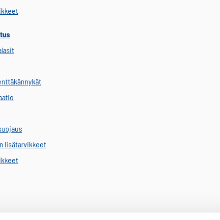
vikkeet
tus
alasit
kenttäkännykät
aatio
suojaus
 lisätarvikkeet
vikkeet