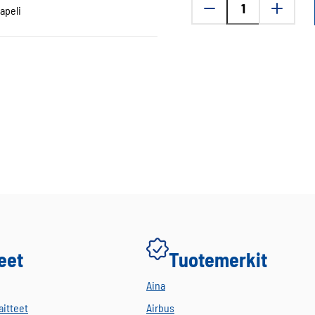
apeli
CA-
119
USB-
RJ50
Parametrointi
-
kaapeli
määrä
eet
Tuotemerkit
Aina
aitteet
Airbus