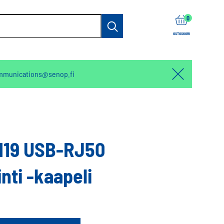
items
0
Haku
OSTOSKORI
mmunications@senop.fi
Hello:
Hide
notification
119 USB-RJ50
nti -kaapeli