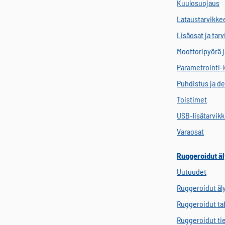
Kuulosuojaus
Lataustarvikke
Lisäosat ja tar
Moottoripyörä j
Parametrointi-
Puhdistus ja de
Toistimet
USB-lisätarvik
Varaosat
Ruggeroidut äl
Uutuudet
Ruggeroidut äl
Ruggeroidut tab
Ruggeroidut ti