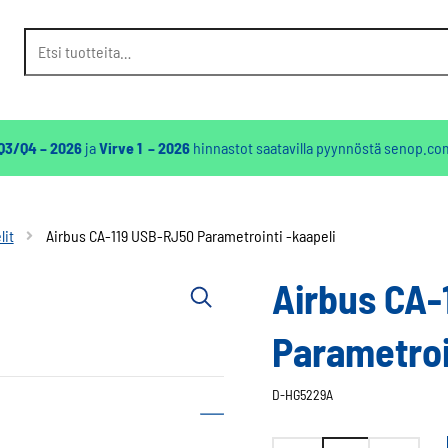
Etsi:
 Q3/Q4 – 2026
ja
Virve 1 – 2026
hinnastot saatavilla pyynnöstä
senop.co
lit
Airbus CA-119 USB-RJ50 Parametrointi -kaapeli
Airbus CA-
Parametroi
D-HG5229A
Airbus