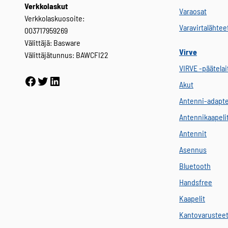
Verkkolaskut
Varaosat
Verkkolaskuosoite:
Varavirtalähtee
003717959269
Välittäjä: Basware
Virve
Välittäjätunnus: BAWCFI22
VIRVE -päätelai
Facebook
Twitter
LinkedIn
Akut
Antenni-adapte
Antennikaapeli
Antennit
Asennus
Bluetooth
Handsfree
Kaapelit
Kantovarustee