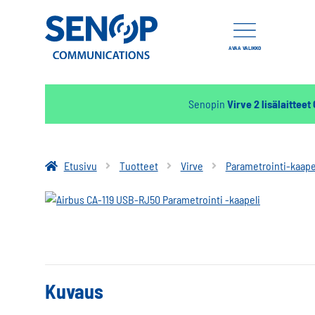
AVAA VALIKKO
Senopin
Virve 2 lisälaitteet
Etusivu
Tuotteet
Virve
Parametrointi-kaape
Kuvaus