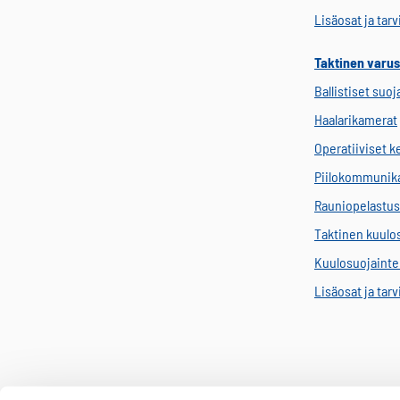
Lisäosat ja tar
Taktinen varus
Ballistiset suoj
Haalarikamerat
Operatiiviset 
Piilokommunik
Rauniopelastus
Taktinen kuulo
Kuulosuojainten
Lisäosat ja tar