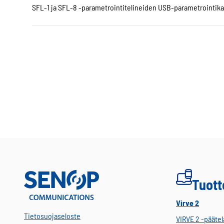
SFL-1 ja SFL-8 -parametrointitelineiden USB-parametrointika
Tuott
Virve 2
Tietosuojaseloste
VIRVE 2 -päätel