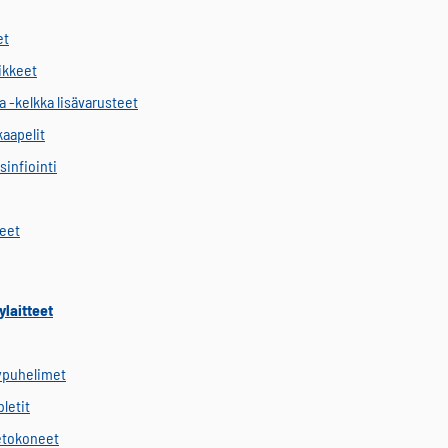
et
vikkeet
a -kelkka lisävarusteet
kaapelit
sinfiointi
keet
ylaitteet
ypuhelimet
letit
etokoneet