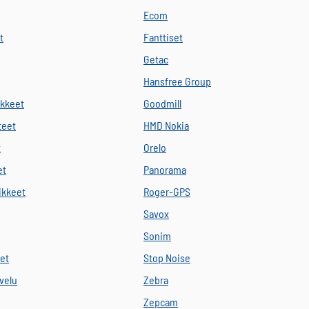
Ecom
t
Fanttiset
Getac
Hansfree Group
ikkeet
Goodmill
teet
HMD Nokia
t
Orelo
et
Panorama
vikkeet
Roger-GPS
Savox
Sonim
eet
Stop Noise
velu
Zebra
Zepcam