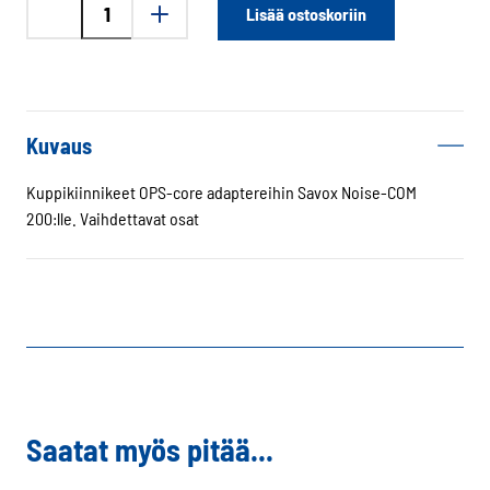
Savox
Lisää ostoskoriin
Noise-
COM
200
OPS-
core
Kuvaus
adapterit
määrä
Kuppikiinnikeet OPS-core adaptereihin Savox Noise-COM
200:lle. Vaihdettavat osat
Saatat myös pitää...