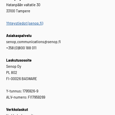
Hatanpään valtatie 30
33100 Tampere
Yhteystiedot (senop.fi)
Asiakaspalvelu
senop.communications@senop.fi
+358 (0)800 188 011
Laskutusosoite
Senop Oy
PL 802
FI-00026 BASWARE
Y-tunnus: 1795926-9
ALV-numero: FI17959269
Verkkolaskut