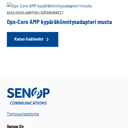
KUULOSUOJAINTEN LISÄTARVIKKEET
Ops-Core AMP kypäräkiinnitysadapteri musta
Katso lisätiedot
Tietosuojaseloste
Senop Oy