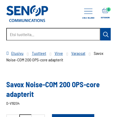
items
0
OSTOSKORI
AVAA VALIKKO
Etsi:
Haku
Etusivu
Tuotteet
Virve
Varaosat
Savox
Noise-COM 200 OPS-core adapterit
Savox Noise-COM 200 OPS-core
adapterit
D-V19204