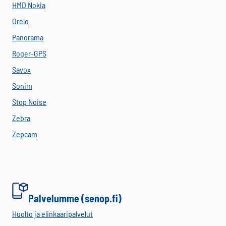
HMD Nokia
Orelo
Panorama
Roger-GPS
Savox
Sonim
Stop Noise
Zebra
Zepcam
Palvelumme (senop.fi)
Huolto ja elinkaaripalvelut