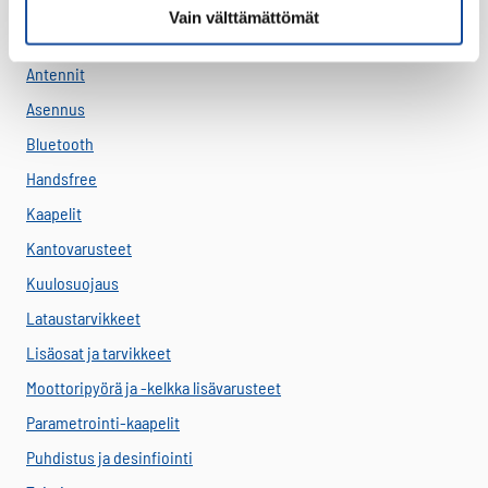
Antenni-adapterit
Vain välttämättömät
Antennikaapelit
Antennit
Asennus
Bluetooth
Handsfree
Kaapelit
Kantovarusteet
Kuulosuojaus
Lataustarvikkeet
Lisäosat ja tarvikkeet
Moottoripyörä ja -kelkka lisävarusteet
Parametrointi-kaapelit
Puhdistus ja desinfiointi