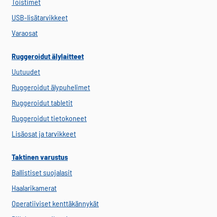
Toistimet
USB-lisätarvikkeet
Varaosat
Ruggeroidut älylaitteet
Uutuudet
Ruggeroidut älypuhelimet
Ruggeroidut tabletit
Ruggeroidut tietokoneet
Lisäosat ja tarvikkeet
Taktinen varustus
Ballistiset suojalasit
Haalarikamerat
Operatiiviset kenttäkännykät