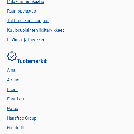
Piilokommunikaatio
Rauniopelastus
Taktinen kuulosuojaus
Kuulosuojainten lisätarvikkeet
Lisäosat ja tarvikkeet
Tuotemerkit
Aina
Airbus
Ecom
Fanttiset
Getac
Hansfree Group
Goodmill