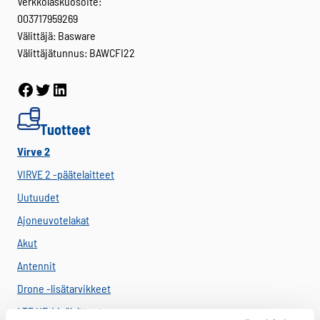
Verkkolaskuosoite:
003717959269
Välittäjä: Basware
Välittäjätunnus: BAWCFI22
Facebook
Twitter
LinkedIn
Tuotteet
Virve 2
VIRVE 2 -päätelaitteet
Uutuudet
Ajoneuvotelakat
Akut
Antennit
Drone -lisätarvikkeet
LTE HF-Lisälaitteet