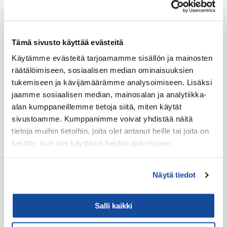
Kantovarusteet
Lataustarvikkeet
Lisäosat ja tarvikkeet
Tämä sivusto käyttää evästeitä
Käytämme evästeitä tarjoamamme sisällön ja mainosten
LTE Reitittimet
räätälöimiseen, sosiaalisen median ominaisuuksien
USB-C Johdot
tukemiseen ja kävijämäärämme analysoimiseen. Lisäksi
USB-C lisälaitteet
jaamme sosiaalisen median, mainosalan ja analytiikka-
alan kumppaneillemme tietoja siitä, miten käytät
Ryhmävideopalvelu
sivustoamme. Kumppanimme voivat yhdistää näitä
Suojakuoret
tietoja muihin tietoihin, joita olet antanut heille tai joita on
Varaosat
kerätty, kun olet käyttänyt heidän palvelujaan.
Varavirtalähteet
Näytä tiedot
Virve
VIRVE -päätelaitteet
Salli kaikki
Akut