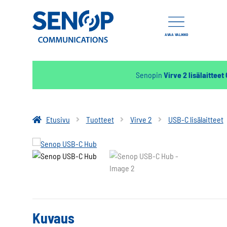
AVAA VALIKKO
Senopin
Virve 2 lisälaitteet
Etusivu
Tuotteet
Virve 2
USB-C lisälaitteet
Kuvaus