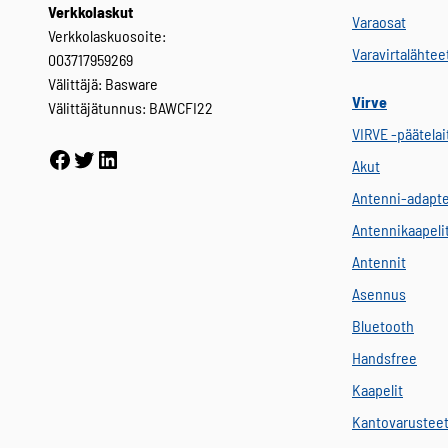
Verkkolaskut
Varaosat
Verkkolaskuosoite:
Varavirtalähtee
003717959269
Välittäjä: Basware
Virve
Välittäjätunnus: BAWCFI22
VIRVE -päätelai
Facebook
Twitter
LinkedIn
Akut
Antenni-adapte
Antennikaapeli
Antennit
Asennus
Bluetooth
Handsfree
Kaapelit
Kantovarustee