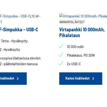
sivulla.
LTE HF-
ET
VARAVIRTALÄHTEET
F-Simpukka – USB-C
Virtapankki 10 000mAh,
Pikalataus
 Tetra -Hyväksytty
10 000 mAh
 2 -Hyväksytty
Pikalataus, PD 30W
nsopiva tilattavissa olevien
 2 -päätelaitteiden kanssa
2x USB-C
lisätiedot
Katso lisätiedot