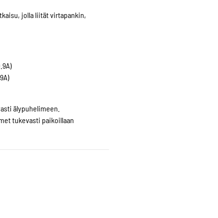
Hub
isu, jolla liität virtapankin,
määrä
.9A)
.9A)
vasti älypuhelimeen.
imet tukevasti paikoillaan