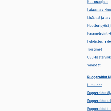
Kuulosuojaus
Lataustarvikke
Lisäosat ja tar
Moottoripyörä j
Parametrointi-
Puhdistus ja de
Toistimet
USB-lisätarvik
Varaosat
Ruggeroidut äl
Uutuudet
Ruggeroidut äl
Ruggeroidut tab
Ruggeroidut ti