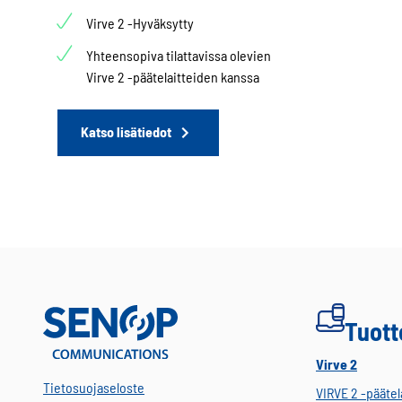
Virve 2 -Hyväksytty
Yhteensopiva tilattavissa olevien
Virve 2 -päätelaitteiden kanssa
Katso lisätiedot
Tuott
Virve 2
Tietosuojaseloste
VIRVE 2 -päätel