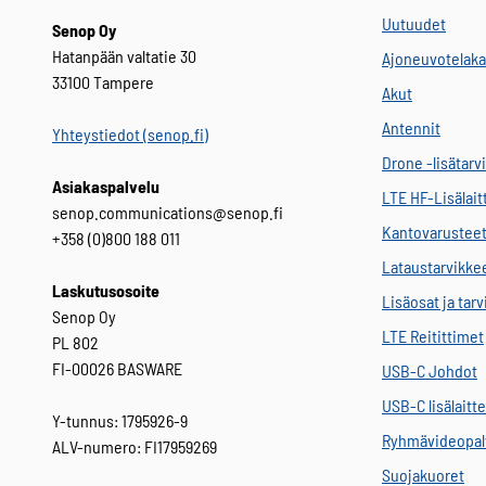
Uutuudet
Senop Oy
Hatanpään valtatie 30
Ajoneuvotelaka
33100 Tampere
Akut
Antennit
Yhteystiedot (senop.fi)
Drone -lisätarv
Asiakaspalvelu
LTE HF-Lisälait
senop.communications@senop.fi
Kantovarustee
+358 (0)800 188 011
Lataustarvikke
Laskutusosoite
Lisäosat ja tar
Senop Oy
LTE Reitittimet
PL 802
FI-00026 BASWARE
USB-C Johdot
USB-C lisälaitt
Y-tunnus: 1795926-9
Ryhmävideopal
ALV-numero: FI17959269
Suojakuoret