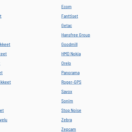
Ecom
t
Fanttiset
Getac
Hansfree Group
ikkeet
Goodmill
teet
HMD Nokia
t
Orelo
et
Panorama
vikkeet
Roger-GPS
Savox
Sonim
eet
Stop Noise
velu
Zebra
Zepcam