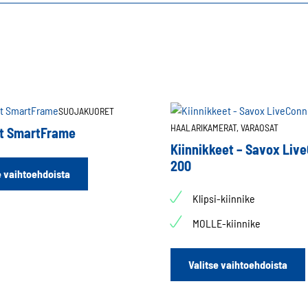
SUOJAKUORET
HAALARIKAMERAT,
VARAOSAT
et SmartFrame
Kiinnikkeet – Savox Liv
200
Tällä
e vaihtoehdoista
tuotteella
on
Klipsi-kiinnike
useampi
MOLLE-kiinnike
muunnelma.
Voit
tehdä
Valitse vaihtoehdoista
valinnat
tuotteen