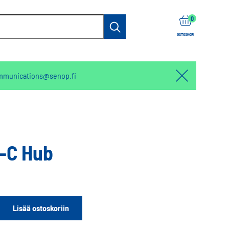
items
0
Haku
OSTOSKORI
mmunications@senop.fi
Hello:
Hide
notification
-C Hub
Lisää ostoskoriin