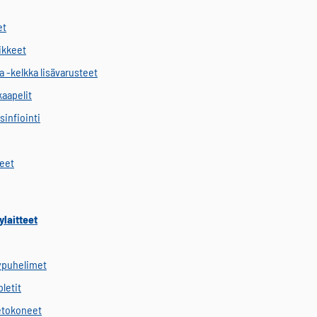
et
vikkeet
a -kelkka lisävarusteet
kaapelit
sinfiointi
keet
ylaitteet
ypuhelimet
letit
etokoneet