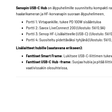
Senopin USB-C Hub
on älypuhelimille suunniteltu kompakti ratka
haalarikameran ja HF-korvanapin suoraan älypuhelimeen.
Portti 1: Virtapankille, tukee PD 100W sisääntuloa
Portti 2: Savox LiveConnect 200 (Ulostulo: 5V/0.9A)
Portti 3: Senop HF-Lisälaitteelle (USB-C) (Ulostulo: 5V/0
Portti 4: Suositeltu pidettäväksi tyhjänä (Ulostulo: 5V/0
Lisälaitteet hubille (saatavana erikseen):
Fanttiset Smart Frame
: Lukitsee USB-C-liittimen tuke
Fanttiset USB-C Hub -frame:
Suojaa hubia ja pitää liitt
vaativissakin olosuhteissa.