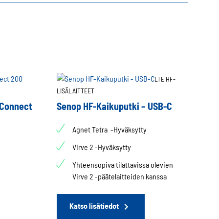
LTE HF-
LISÄLAITTEET
eConnect
Senop HF-Kaikuputki – USB-C
Agnet Tetra -Hyväksytty
Virve 2 -Hyväksytty
Yhteensopiva tilattavissa olevien
Virve 2 -päätelaitteiden kanssa
Tällä
tuotteella
on
Katso lisätiedot
useampi