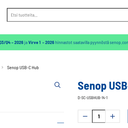
Etsi:
 Q3/Q4 – 2026
ja
Virve 1 – 2026
hinnastot saatavilla pyynnöstä
senop.co
Senop USB-C Hub
Senop USB
D-SC-USBHUB-14-1
Senop
USB-
C