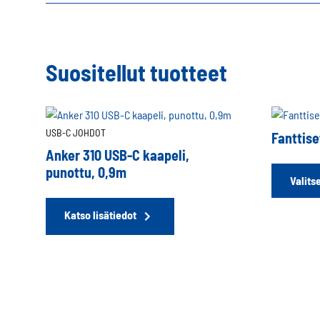
Suositellut tuotteet
USB-C JOHDOT
Fanttis
Anker 310 USB-C kaapeli,
punottu, 0,9m
Valits
Katso lisätiedot