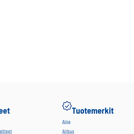
eet
Tuotemerkit
Aina
aitteet
Airbus