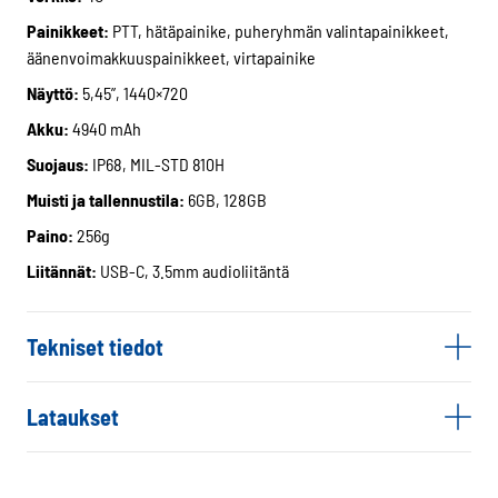
Painikkeet:
PTT, hätäpainike, puheryhmän valintapainikkeet,
äänenvoimakkuuspainikkeet, virtapainike
Näyttö:
5,45”, 1440×720
Akku:
4940 mAh
Suojaus:
IP68, MIL-STD 810H
Muisti ja tallennustila:
6GB, 128GB
Paino:
256g
Liitännät:
USB-C, 3.5mm audioliitäntä
Tekniset tiedot
Lataukset