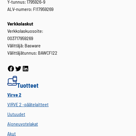
Y-tunnus: 1795926-9
ALV-numero: FI17959269
Verkkolaskut
Verkkolaskuosoite:
003717959269
Välittäjä: Basware
Välittäjätunnus: BAWCFI22
Facebook
Twitter
LinkedIn
Tuotteet
Virve 2
VIRVE 2 -päätelaitteet
Uutuudet
Ajoneuvotelakat
Akut