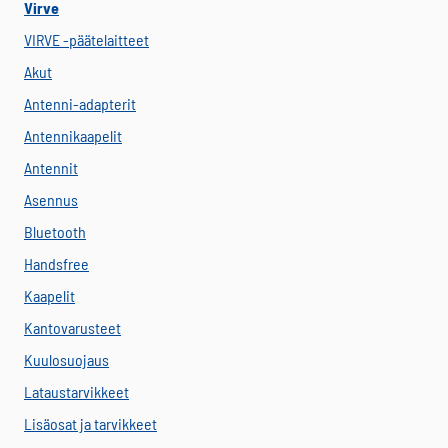
Virve
VIRVE -päätelaitteet
Akut
Antenni-adapterit
Antennikaapelit
Antennit
Asennus
Bluetooth
Handsfree
Kaapelit
Kantovarusteet
Kuulosuojaus
Lataustarvikkeet
Lisäosat ja tarvikkeet