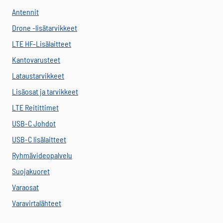
Antennit
Drone -lisätarvikkeet
LTE HF-Lisälaitteet
Kantovarusteet
Lataustarvikkeet
Lisäosat ja tarvikkeet
LTE Reitittimet
USB-C Johdot
USB-C lisälaitteet
Ryhmävideopalvelu
Suojakuoret
Varaosat
Varavirtalähteet