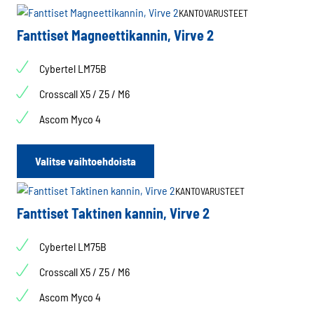
KANTOVARUSTEET
Fanttiset Magneettikannin, Virve 2
Cybertel LM75B
Crosscall X5 / Z5 / M6
Ascom Myco 4
Tällä
Valitse vaihtoehdoista
tuotteella
on
KANTOVARUSTEET
useampi
Fanttiset Taktinen kannin, Virve 2
muunnelma.
Voit
Cybertel LM75B
tehdä
valinnat
Crosscall X5 / Z5 / M6
tuotteen
Ascom Myco 4
sivulla.