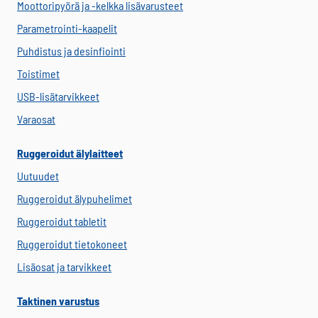
Moottoripyörä ja -kelkka lisävarusteet
Parametrointi-kaapelit
Puhdistus ja desinfiointi
Toistimet
USB-lisätarvikkeet
Varaosat
Ruggeroidut älylaitteet
Uutuudet
Ruggeroidut älypuhelimet
Ruggeroidut tabletit
Ruggeroidut tietokoneet
Lisäosat ja tarvikkeet
Taktinen varustus