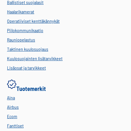
Ballistiset suojalasit
Haalarikamerat
Operatiiviset kenttäkännykät
Piilokommunikaatio
Rauniopelastus
Taktinen kuulosuojaus
Kuulosuojainten lisätarvikkeet
Lisäosat ja tarvikkeet
Tuotemerkit
Aina
Airbus
Ecom
Fanttiset