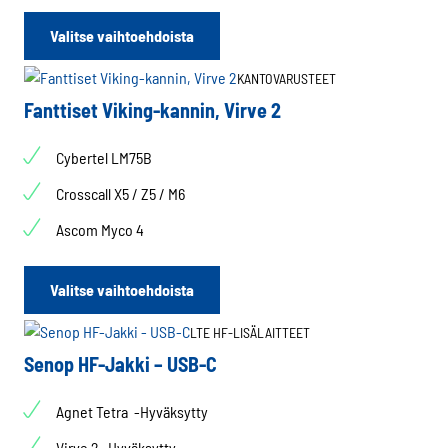
Tällä
Valitse vaihtoehdoista
tuotteella
on
KANTOVARUSTEET
useampi
Fanttiset Viking-kannin, Virve 2
muunnelma.
Voit
Cybertel LM75B
tehdä
valinnat
Crosscall X5 / Z5 / M6
tuotteen
Ascom Myco 4
sivulla.
Tällä
Valitse vaihtoehdoista
tuotteella
on
LTE HF-LISÄLAITTEET
useampi
Senop HF-Jakki – USB-C
muunnelma.
Voit
Agnet Tetra -Hyväksytty
tehdä
valinnat
Virve 2 -Hyväksytty