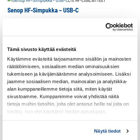
LTE HF-LISÄLAITTEET
Senop HF-Simpukka – USB-C
Agnet Tetra -Hyväksytty
Virve 2 -Hyväksytty
Yhteensopiva tilattavissa olevien Virve 2 -päätelaitteiden
Tämä sivusto käyttää evästeitä
kanssa
Käytämme evästeitä tarjoamamme sisällön ja mainosten
räätälöimiseen, sosiaalisen median ominaisuuksien
Katso lisätiedot
tukemiseen ja kävijämäärämme analysoimiseen. Lisäksi
jaamme sosiaalisen median, mainosalan ja analytiikka-
alan kumppaneillemme tietoja siitä, miten käytät
sivustoamme. Kumppanimme voivat yhdistää näitä
tietoja muihin tietoihin, joita olet antanut heille tai joita on
kerätty, kun olet käyttänyt heidän palvelujaan.
Näytä tiedot