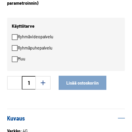
parametroinnin)
*
Käyttötarve
Ryhmävideopalvelu
Ryhmäpuhepalvelu
Muu
Crosscall
Lisää ostoskoriin
CORE-
X5
määrä
Kuvaus
Verkko:
4G