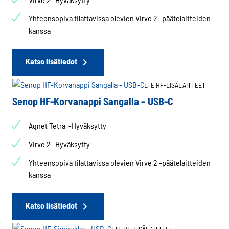
tuotteen
Yhteensopiva tilattavissa olevien Virve 2 -päätelaitteiden
sivulla.
kanssa
Katso lisätiedot
LTE HF-LISÄLAITTEET
Senop HF-Korvanappi Sangalla – USB-C
Agnet Tetra -Hyväksytty
Virve 2 -Hyväksytty
Yhteensopiva tilattavissa olevien Virve 2 -päätelaitteiden
kanssa
Katso lisätiedot