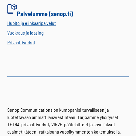
Palvelumme (senop.fi)
Huolto ja elinkaaripalvelut
Vuokraus ja leasing
Privaattiverkot
Senop Communications on kumppanisi turvalliseen ja
luotettavaan ammattilaisviestintään. Tarjoamme yksityiset
TETRA-privaattiverkot, VIRVE-päätelaitteet ja sovellukset
avaimet käteen -ratkaisuna vuosikymmenten kokemuksella.