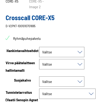
Crosscall CORE-X5
D-V2PKT-1001010701695
Ryhmäpuhepalvelu
Hankintavaihtoehdot
Virve päätelaitteen
hallintamalli
Suojakalvo
Tunnistetarroitus
(Vaatii Senopin Agnet